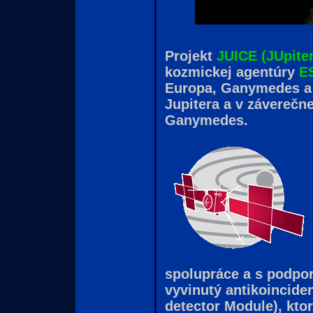
Projekt
JUICE (JUpite
kozmickej agentúry
E
Europa, Ganymedes a C
Jupitera a v záverečn
Ganymedes.
spolupráce a s podpo
vyvinutý antikoincide
detector Module), kto