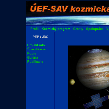
Profil
Kozmický program
Granty
Spolupráca
V
PEP / JDC
Projekt info
Špecifikácia
Popis
Galéria
Publikácie