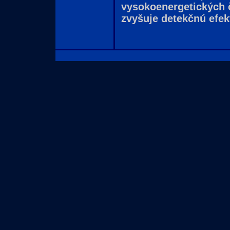
vysokoenergetických 
zvyšuje detekčnú efek